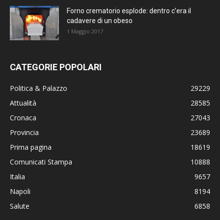
Forno crematorio esplode: dentro c’era il
cadavere di un obeso
1 Maggio 2017
CATEGORIE POPOLARI
Politica & Palazzo
29229
Attualità
28585
Cronaca
27043
Provincia
23689
Prima pagina
18619
Comunicati Stampa
10888
Italia
9657
Napoli
8194
Salute
6858