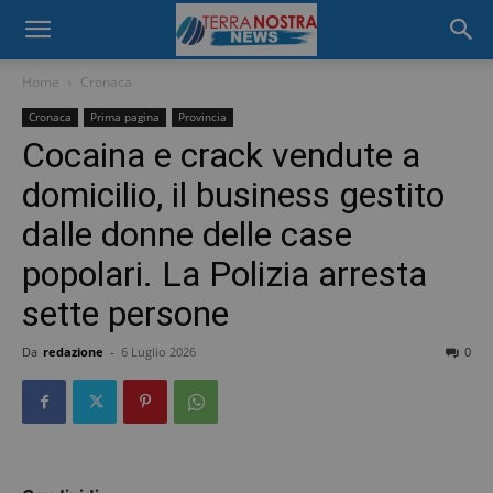
Home
Cronaca
Cronaca
Prima pagina
Provincia
Cocaina e crack vendute a
domicilio, il business gestito
dalle donne delle case
popolari. La Polizia arresta
sette persone
Da
redazione
-
6 Luglio 2026
0