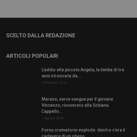
SCELTO DALLA REDAZIONE
ARTICOLI POPOLARI
L’addio alla piccola Angela, la bimba di tre
anni stroncata da...
4 Febbraio 2016
Marano, serve sangue per il giovane
Vincenzo, ricoverato alla Schiana.
L’appello...
1 Agosto 2016
Forno crematorio esplode: dentro c’era il
cadavere di un obeso