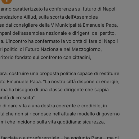
nno caratterizzato la conferenza sul futuro di Napoli
ondazione Aillud, sulla scorta dell’Assemblea
ssa dal consigliere della V Municipalità Emanuele Papa,
ani dell’assemblea nazionale e dirigenti del partito,
ua. L’incontro ha confermato la volontà di fare di Napoli
ri politici di Futuro Nazionale nel Mezzogiorno,
itorio fondato sul confronto con cittadini,
ra: costruire una proposta politica capace di restituire
rato Emanuele Papa. “La nostra città dispone di energie,
 ma ha bisogno di una classe dirigente che sappia
nità di crescita”
 di dare vita a una destra coerente e credibile, in
ttà che non si riconosce nell’attuale modello di governo
mi che incidono sulla vita quotidiana: sicurezza,
 facciata o autoreferenziale – ha aggiunto Papa – ma di