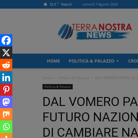
C
32.9
venerdì 7 Agosto 2026
Napoli
TerranostraNews
HOME
POLITICA & PALAZZO
CRO
Home
Politica & Palazzo
DAL VOMERO PARTE LA S
Politica & Palazzo
DAL VOMERO PAR
FUTURO NAZIONA
DI CAMBIARE NA