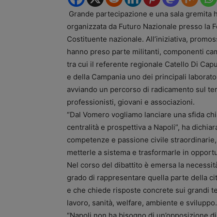
Grande partecipazione e una sala gremita ha
organizzata da Futuro Nazionale presso la F
Costituente nazionale. All’iniziativa, promo
hanno preso parte militanti, componenti camp
tra cui il referente regionale Catello Di Cap
e della Campania uno dei principali laborato
avviando un percorso di radicamento sul terr
professionisti, giovani e associazioni.
“Dal Vomero vogliamo lanciare una sfida chia
centralità e prospettiva a Napoli”, ha dichia
competenze e passione civile straordinarie,
metterle a sistema e trasformarle in opportu
Nel corso del dibattito è emersa la necessità
grado di rappresentare quella parte della ci
e che chiede risposte concrete sui grandi te
lavoro, sanità, welfare, ambiente e sviluppo.
“Napoli non ha bisogno di un’opposizione di