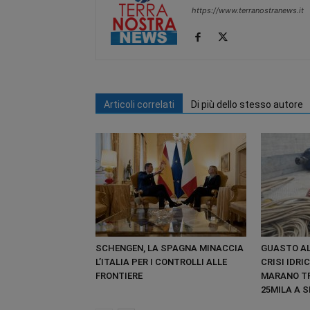
https://www.terranostranews.it
Articoli correlati
Di più dello stesso autore
SCHENGEN, LA SPAGNA MINACCIA
GUASTO AL
L’ITALIA PER I CONTROLLI ALLE
CRISI IDRI
FRONTIERE
MARANO TR
25MILA A 