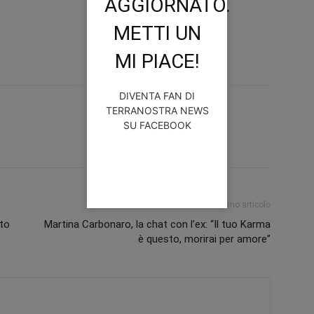
AGGIORNATO.
METTI UN
MI PIACE!
DIVENTA FAN DI
TERRANOSTRA NEWS
SU FACEBOOK
Prossimo articolo
ito
Martina Carbonaro, la chat con l’ex: “Il tuo Karma
è questo, morirai per amore”