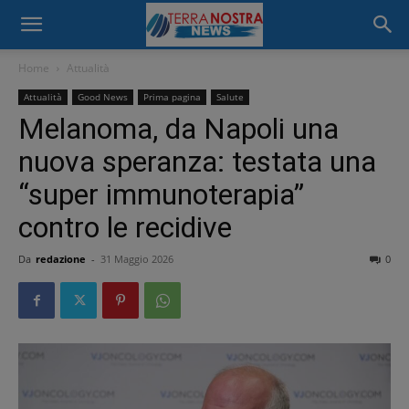
Home
Attualità
Attualità
Good News
Prima pagina
Salute
Melanoma, da Napoli una
nuova speranza: testata una
“super immunoterapia”
contro le recidive
Da
redazione
-
31 Maggio 2026
0