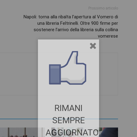
Prossimo articolo
Napoli: torna alla ribalta l’apertura al Vomero di
una libreria Feltrinelli. Oltre 900 firme per
sostenere l’arrivo della libreria sulla collina
vomerese
RIMANI
SEMPRE
AGGIORNATO.