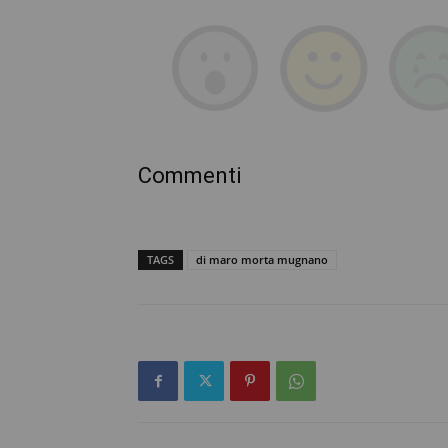
Commenti
TAGS
di maro morta mugnano