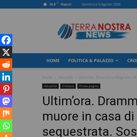
C
36.8
domenica 9 Agosto 2026
Napoli
TerranostraNews
HOME
POLITICA & PALAZZO
CRO
Home
Attualità
Ultim’ora. Dramma a Mugnano: Mile
Attualità
Cronaca
Prima pagina
Ultim’ora. Dram
muore in casa di
sequestrata. Sosp