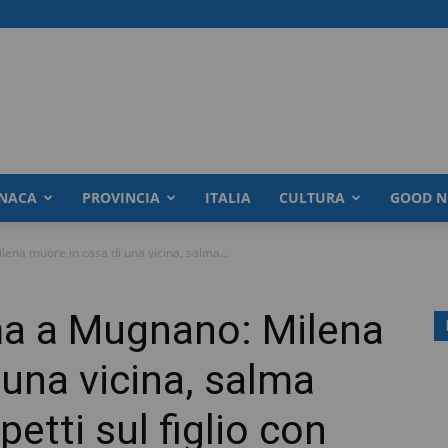
NACA
PROVINCIA
ITALIA
CULTURA
GOOD N
na muore in casa di una vicina, salma...
ma a Mugnano: Milena
 una vicina, salma
etti sul figlio con