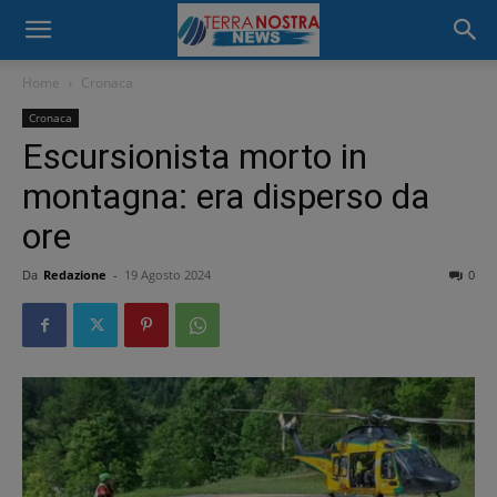
Home
Cronaca
Cronaca
Escursionista morto in
montagna: era disperso da
ore
Da
Redazione
-
19 Agosto 2024
0