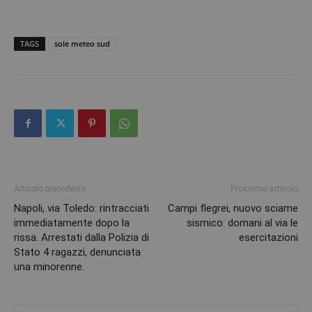
TAGS
sole meteo sud
Articolo precedente
Prossimo articolo
Napoli, via Toledo: rintracciati
Campi flegrei, nuovo sciame
immediatamente dopo la
sismico: domani al via le
rissa. Arrestati dalla Polizia di
esercitazioni
Stato 4 ragazzi, denunciata
una minorenne.