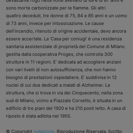
devastante rogo nella notte avevano di 69 e di 87 anni e
sono morte carbonizzate per le fiamme. Gli altri
quattro deceduti, tre donne di 75, 84 e 85 anni e un uomo
di 73 anni, invece per intossicazione. Le cause
dell’incendio, ritenuto di origine accidentale, devo ancora
essere accertate. La ‘Casa per coniugi’ è una residenza
sanitaria assistenziale di proprietà del Comune di Milano
gestita dalla cooperativa Proges, che controlla 300
strutture in 11 regioni. E’ dedicata ad accogliere anziani
con vari livelli di non autosufficienza, che non hanno
bisogno di prestazioni ospedaliere. E’ suddivisa in 12
nuclei di cui due dedicati a malati di Alzheimer. La
struttura, che si trova in via dei Cinquecento, nella zona
sud di Milano, vicino a Piazzale Corvetto, è situata in un
edificio di tre piani del 1920 e ha 210 posti letto. A casa di
riposto è stata adibita nel 1955.
© Copyright
redazione
, Riproduzione Riservata. Scritto