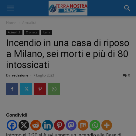
Home
Attualità
Attualità
Cronaca
Italia
Incendio in una casa di riposo
a Milano, sei morti e più di 80
intossicati
Da
redazione
-
7 Luglio 2023
0
Condividi
Intorno all’1:20 si è sviluppato un incendio alla Casa di