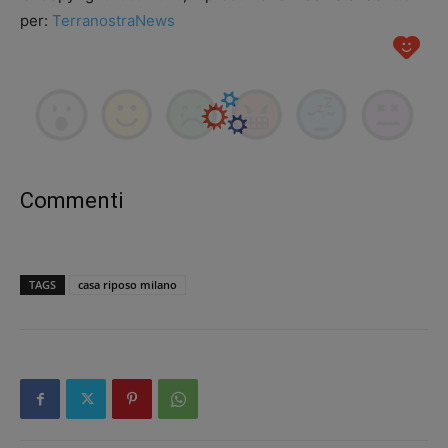
per:
TerranostraNews
Commenti
TAGS
casa riposo milano