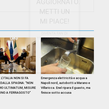
AGGIORNATO.
METTI UN
MI PIACE!
DIVENTA FAN DI
TERRANOSTRA NEWS
SU FACEBOOK
L’ITALIA NON SI FA
Emergenza elettricità e acqua a
E DALLA SPAGNA: “NON
Napoli nord, autobotti a Marano e
O ULTIMATUM, MISURE
Villaricca. Enel ripara il guasto, ma
FINO A FERRAGOSTO”
finisce sotto accusa