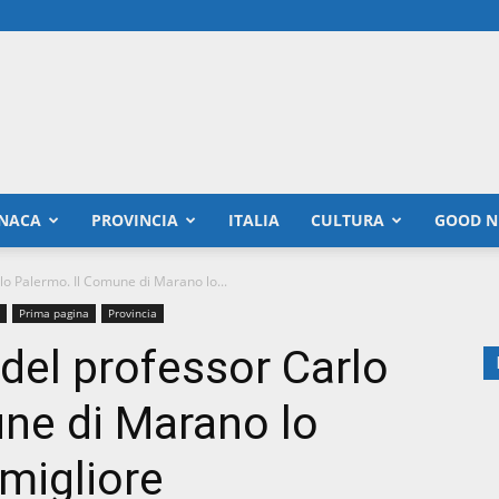
NACA
PROVINCIA
ITALIA
CULTURA
GOOD N
rlo Palermo. Il Comune di Marano lo...
Prima pagina
Provincia
 del professor Carlo
ne di Marano lo
 migliore