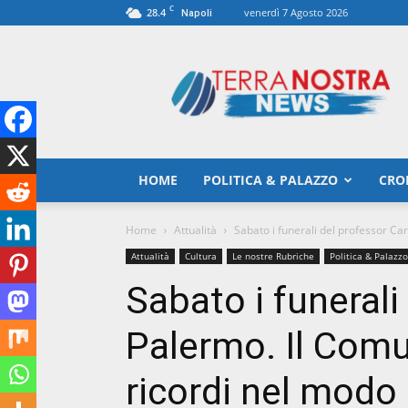
C
28.4
venerdì 7 Agosto 2026
Napoli
TerranostraNews
HOME
POLITICA & PALAZZO
CRO
Home
Attualità
Sabato i funerali del professor Ca
Attualità
Cultura
Le nostre Rubriche
Politica & Palazzo
Sabato i funerali
Palermo. Il Comu
ricordi nel modo