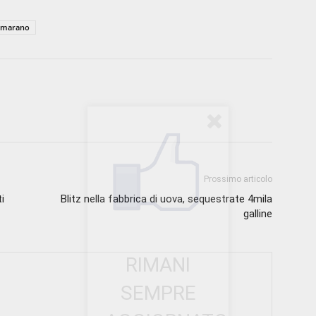
marano
Prossimo articolo
i
Blitz nella fabbrica di uova, sequestrate 4mila
galline
RIMANI
SEMPRE