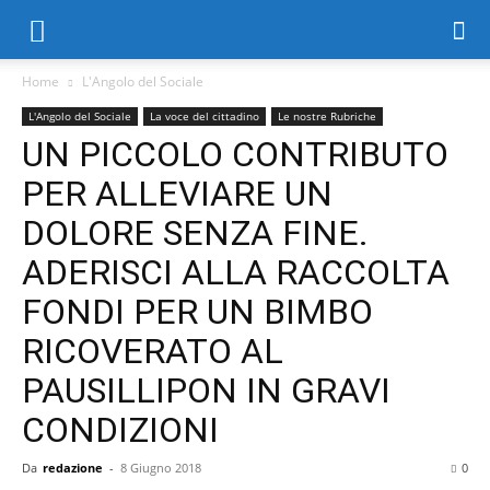
Home
L'Angolo del Sociale
L'Angolo del Sociale
La voce del cittadino
Le nostre Rubriche
UN PICCOLO CONTRIBUTO
PER ALLEVIARE UN
DOLORE SENZA FINE.
ADERISCI ALLA RACCOLTA
FONDI PER UN BIMBO
RICOVERATO AL
PAUSILLIPON IN GRAVI
CONDIZIONI
Da
redazione
-
8 Giugno 2018
0