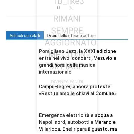
RIMANI
SEMPRE
Articoli correlati
Di più dello stesso autore
AGGIORNATO.
Pomigliano Jazz, la XXXI edizione
METTI UN
entra nel vivo: concerti, Vesuvio e
MI PIACE!
grandi nomi della musica
internazionale
DIVENTA FAN DI
Campi Flegrei, ancora proteste:
TERRANOSTRA NEWS
«Restituiamo le chiavi al Comune»
SU FACEBOOK
Emergenza elettricità e acqua a
Napoli nord, autobotti a Marano e
Villaricca. Enel ripara il guasto, ma