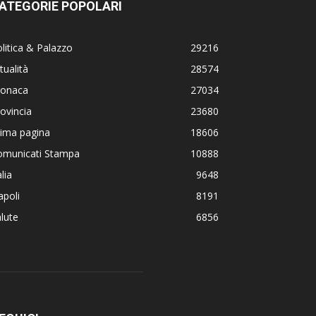
ATEGORIE POPOLARI
litica & Palazzo
29216
tualità
28574
ronaca
27034
ovincia
23680
rima pagina
18606
omunicati Stampa
10888
alia
9648
poli
8191
lute
6856