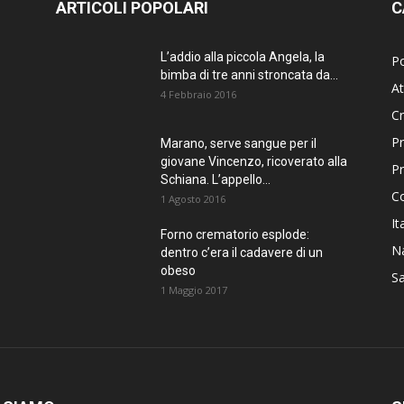
ARTICOLI POPOLARI
C
L’addio alla piccola Angela, la
Po
bimba di tre anni stroncata da...
At
4 Febbraio 2016
C
Pr
Marano, serve sangue per il
giovane Vincenzo, ricoverato alla
P
Schiana. L’appello...
C
1 Agosto 2016
It
Forno crematorio esplode:
Na
dentro c’era il cadavere di un
obeso
Sa
1 Maggio 2017