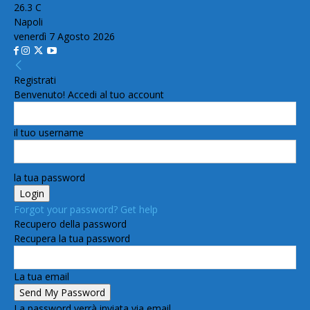
26.3
C
Napoli
venerdì 7 Agosto 2026
Registrati
Benvenuto! Accedi al tuo account
il tuo username
la tua password
Forgot your password? Get help
Recupero della password
Recupera la tua password
La tua email
La password verrà inviata via email.