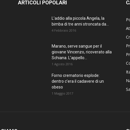
ARTICOLI POPOLARI
C
L’addio alla piccola Angela, la
Po
bimba di tre anni stroncata da...
At
4 Febbraio 2016
C
Pr
Marano, serve sangue per il
giovane Vincenzo, ricoverato alla
P
Schiana. L’appello...
C
1 Agosto 2016
It
Forno crematorio esplode:
Na
dentro c’era il cadavere di un
obeso
Sa
1 Maggio 2017