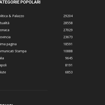
ATEGORIE POPOLARI
litica & Palazzo
29204
tualità
28558
ronaca
27029
ovincia
23673
rima pagina
18591
omunicati Stampa
10888
alia
9645
poli
8191
lute
6853