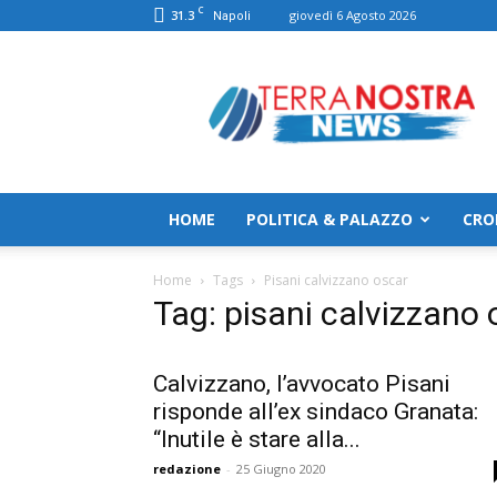
C
31.3
giovedì 6 Agosto 2026
Napoli
TerranostraNews
HOME
POLITICA & PALAZZO
CRO
Home
Tags
Pisani calvizzano oscar
Tag: pisani calvizzano 
Calvizzano, l’avvocato Pisani
risponde all’ex sindaco Granata:
“Inutile è stare alla...
redazione
-
25 Giugno 2020