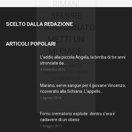
RIMANI
SEMPRE
SCELTO DALLA REDAZIONE
AGGIORNATO.
METTI UN
ARTICOLI POPOLARI
MI PIACE!
L’addio alla piccola Angela, la bimba di tre anni
stroncata da...
DIVENTA FAN DI
4 Febbraio 2016
TERRANOSTRA NEWS
SU FACEBOOK
Marano, serve sangue per il giovane Vincenzo,
ricoverato alla Schiana. L’appello...
1 Agosto 2016
Forno crematorio esplode: dentro c’era il
cadavere di un obeso
1 Maggio 2017