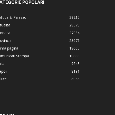
ATEGORIE POPOLARI
litica & Palazzo
29215
tualità
28573
ronaca
27034
ovincia
23679
rima pagina
18605
omunicati Stampa
10888
alia
9648
poli
8191
lute
6856