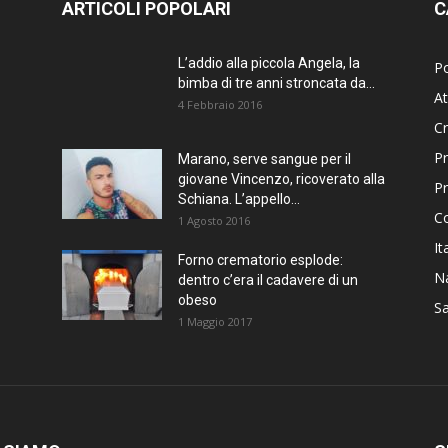
ARTICOLI POPOLARI
C
L’addio alla piccola Angela, la
Po
bimba di tre anni stroncata da...
At
4 Febbraio 2016
C
Pr
Marano, serve sangue per il
giovane Vincenzo, ricoverato alla
P
Schiana. L’appello...
C
1 Agosto 2016
It
Forno crematorio esplode:
Na
dentro c’era il cadavere di un
obeso
Sa
1 Maggio 2017