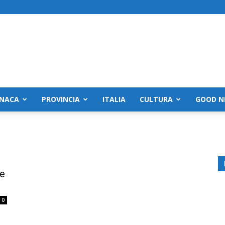
NACA
PROVINCIA
ITALIA
CULTURA
GOOD N
e
0