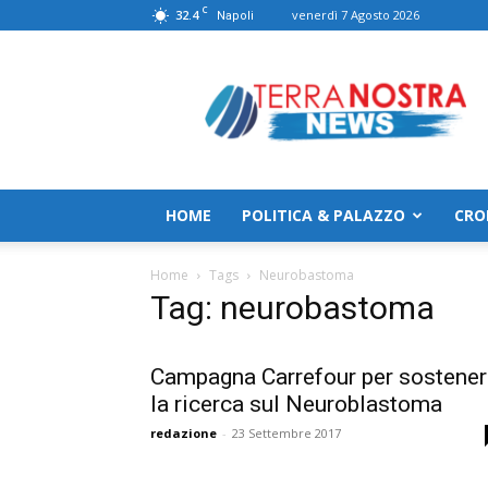
C
32.4
venerdì 7 Agosto 2026
Napoli
TerranostraNews
HOME
POLITICA & PALAZZO
CRO
Home
Tags
Neurobastoma
Tag: neurobastoma
Campagna Carrefour per sostener
la ricerca sul Neuroblastoma
redazione
-
23 Settembre 2017