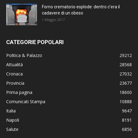
Forno crematorio esplode: dentro c’era il
cadavere di un obeso
1 Maggio 2017
CATEGORIE POPOLARI
Politica & Palazzo
29212
Attualità
28568
Cronaca
27032
Provincia
23677
Prima pagina
18600
Comunicati Stampa
10888
Italia
9647
Napoli
8191
Salute
6856