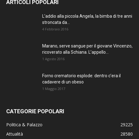
ARTICOLI POPOLARI
AGGIORNATO.
L’addio alla piccola Angela, la bimba di tre anni
METTI UN
stroncata da...
4 Febbraio 2016
MI PIACE!
Marano, serve sangue per il giovane Vincenzo,
DIVENTA FAN DI
ricoverato alla Schiana. L’appello...
TERRANOSTRA NEWS
1 Agosto 2016
SU FACEBOOK
Forno crematorio esplode: dentro c’era il
cadavere di un obeso
1 Maggio 2017
CATEGORIE POPOLARI
Politica & Palazzo
29225
Attualità
28580