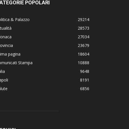
ATEGORIE POPOLARI
litica & Palazzo
29214
tualità
28573
ronaca
27034
ovincia
23679
rima pagina
18604
omunicati Stampa
10888
alia
9648
poli
8191
lute
6856