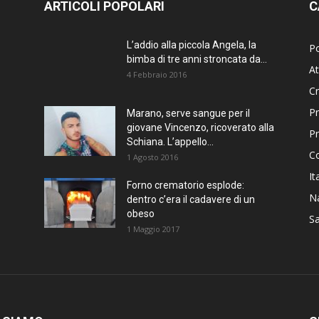
ARTICOLI POPOLARI
C
L’addio alla piccola Angela, la
Po
bimba di tre anni stroncata da...
At
4 Febbraio 2016
C
Pr
Marano, serve sangue per il
giovane Vincenzo, ricoverato alla
P
Schiana. L’appello...
C
1 Agosto 2016
It
Forno crematorio esplode:
Na
dentro c’era il cadavere di un
obeso
Sa
1 Maggio 2017