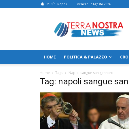
C
31.9
venerdì 7 Agosto 2026
Napoli
TerranostraNews
HOME
POLITICA & PALAZZO
CRO
Home
Tags
Napoli sangue san gennaro
Tag: napoli sangue sa