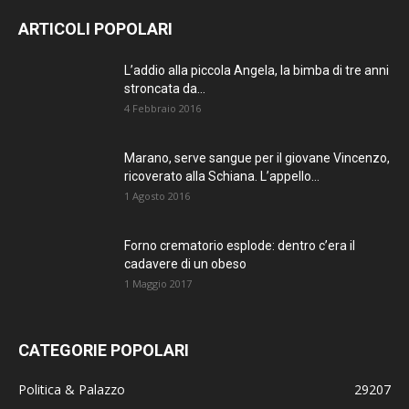
ARTICOLI POPOLARI
L’addio alla piccola Angela, la bimba di tre anni
stroncata da...
4 Febbraio 2016
Marano, serve sangue per il giovane Vincenzo,
ricoverato alla Schiana. L’appello...
1 Agosto 2016
Forno crematorio esplode: dentro c’era il
cadavere di un obeso
1 Maggio 2017
CATEGORIE POPOLARI
Politica & Palazzo
29207