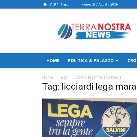
C
31.9
venerdì 7 Agosto 2026
Napoli
TerranostraNews
HOME
POLITICA & PALAZZO
CRO
Home
Tags
Licciardi lega marano traide
Tag: licciardi lega mara