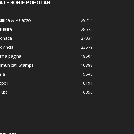
ATEGORIE POPOLARI
litica & Palazzo
29214
tualità
28573
ronaca
27034
ovincia
23679
rima pagina
18604
omunicati Stampa
10888
alia
9648
poli
8191
lute
6856