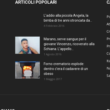
ARTICOLI POPOLARI
C
L’addio alla piccola Angela, la
Po
bimba di tre anni stroncata da...
At
4 Febbraio 2016
C
Pr
Marano, serve sangue per il
giovane Vincenzo, ricoverato alla
P
Schiana. L’appello...
C
1 Agosto 2016
It
Forno crematorio esplode:
Na
dentro c’era il cadavere di un
obeso
Sa
1 Maggio 2017