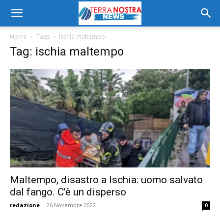
Home
Tags
Ischia maltempo
Tag: ischia maltempo
Maltempo, disastro a Ischia: uomo salvato
dal fango. C’è un disperso
redazione
-
26 Novembre 2022
0