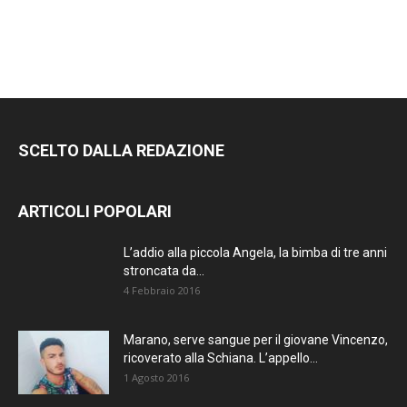
RIMANI
SEMPRE
AGGIORNATO.
SCELTO DALLA REDAZIONE
METTI UN
MI PIACE!
ARTICOLI POPOLARI
DIVENTA FAN DI
L’addio alla piccola Angela, la bimba di tre anni
TERRANOSTRA NEWS
stroncata da...
SU FACEBOOK
4 Febbraio 2016
Marano, serve sangue per il giovane Vincenzo,
ricoverato alla Schiana. L’appello...
1 Agosto 2016