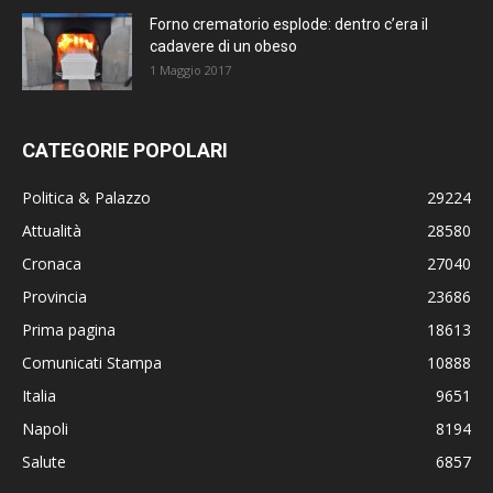
Forno crematorio esplode: dentro c’era il
cadavere di un obeso
1 Maggio 2017
CATEGORIE POPOLARI
Politica & Palazzo
29224
Attualità
28580
Cronaca
27040
Provincia
23686
Prima pagina
18613
Comunicati Stampa
10888
Italia
9651
Napoli
8194
Salute
6857