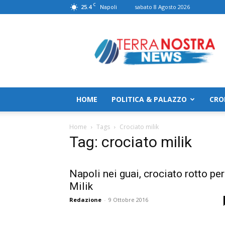
C
25.4
sabato 8 Agosto 2026
Napoli
TerranostraNews
HOME
POLITICA & PALAZZO
CRO
Home
Tags
Crociato milik
Tag: crociato milik
Napoli nei guai, crociato rotto per
Milik
Redazione
-
9 Ottobre 2016