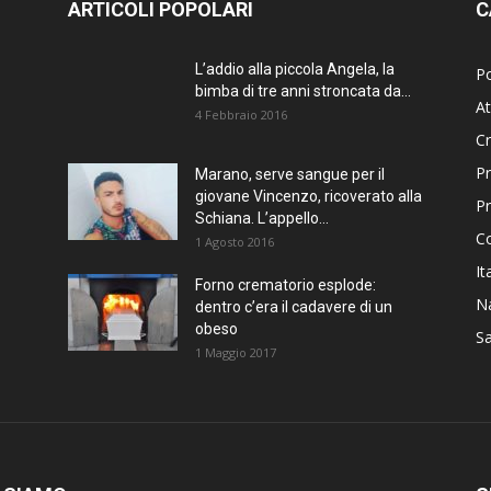
ARTICOLI POPOLARI
C
L’addio alla piccola Angela, la
Po
bimba di tre anni stroncata da...
At
4 Febbraio 2016
C
Pr
Marano, serve sangue per il
giovane Vincenzo, ricoverato alla
P
Schiana. L’appello...
C
1 Agosto 2016
It
Forno crematorio esplode:
Na
dentro c’era il cadavere di un
obeso
Sa
1 Maggio 2017