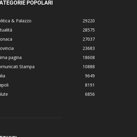
ATEGORIE POPOLARI
litica & Palazzo
29220
tualità
28575
ronaca
27037
ovincia
23683
rima pagina
18608
omunicati Stampa
10888
alia
9649
poli
8191
lute
6856