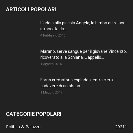
AGGIORNATO.
ARTICOLI POPOLARI
METTI UN
L’addio alla piccola Angela, la bimba di tre anni
stroncata da...
MI PIACE!
4 Febbraio 2016
DIVENTA FAN DI
Marano, serve sangue per il giovane Vincenzo,
TERRANOSTRA NEWS
ricoverato alla Schiana. L’appello...
SU FACEBOOK
1 Agosto 2016
Forno crematorio esplode: dentro c’era il
cadavere di un obeso
1 Maggio 2017
CATEGORIE POPOLARI
Politica & Palazzo
29211