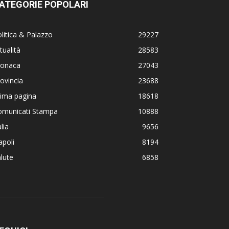
ATEGORIE POPOLARI
litica & Palazzo
29227
tualità
28583
ronaca
27043
ovincia
23688
rima pagina
18618
omunicati Stampa
10888
alia
9656
poli
8194
lute
6858