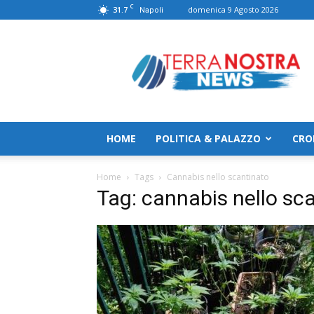
C
31.7
domenica 9 Agosto 2026
Napoli
TerranostraNews
HOME
POLITICA & PALAZZO
CRO
Home
Tags
Cannabis nello scantinato
Tag: cannabis nello sc