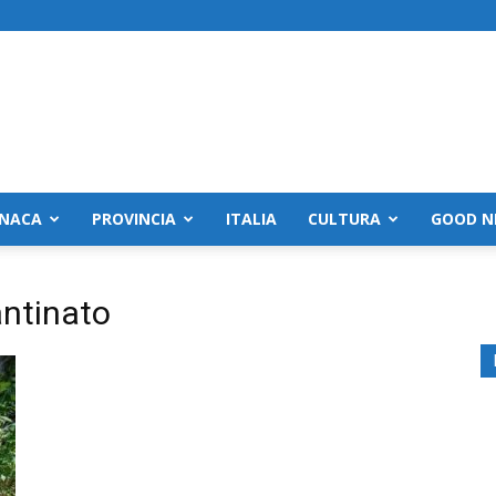
NACA
PROVINCIA
ITALIA
CULTURA
GOOD N
antinato