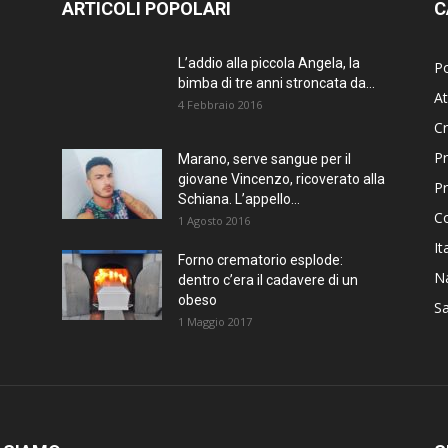
ARTICOLI POPOLARI
C
L’addio alla piccola Angela, la
Po
bimba di tre anni stroncata da...
At
4 Febbraio 2016
C
Pr
Marano, serve sangue per il
giovane Vincenzo, ricoverato alla
P
Schiana. L’appello...
C
1 Agosto 2016
It
Forno crematorio esplode:
Na
dentro c’era il cadavere di un
obeso
Sa
1 Maggio 2017