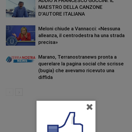
ADDIO A FRANCESCO GUCCINI. IL
MAESTRO DELLA CANZONE
D’AUTORE ITALIANA
Meloni chiude a Vannacci: «Nessuna
alleanza, il centrodestra ha una strada
precisa»
Marano, Terranostranews pronta a
querelare la pagina social che scrisse
(bugia) che avevamo ricevuto una
diffida