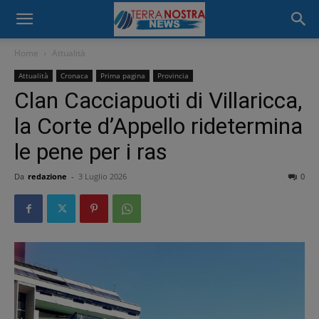
Home
Attualità
Attualità
Cronaca
Prima pagina
Provincia
Clan Cacciapuoti di Villaricca,
la Corte d’Appello ridetermina
le pene per i ras
Da
redazione
-
3 Luglio 2026
0