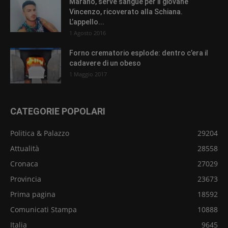
Marano, serve sangue per il giovane
Vincenzo, ricoverato alla Schiana.
L’appello...
1 Agosto 2016
Forno crematorio esplode: dentro c’era il
cadavere di un obeso
1 Maggio 2017
CATEGORIE POPOLARI
Politica & Palazzo
29204
Attualità
28558
Cronaca
27029
Provincia
23673
Prima pagina
18592
Comunicati Stampa
10888
Italia
9645