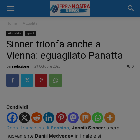
Home
Attualità
Attualità
Sport
Sinner trionfa anche a
Vienna: eguagliato Panatta
Da
redazione
-
29 Ottobre 2023
0
Condividi
Dopo il successo di
Pechino,
Jannik Sinner
supera
nuovamente
Daniil Medvedev
in finale e si