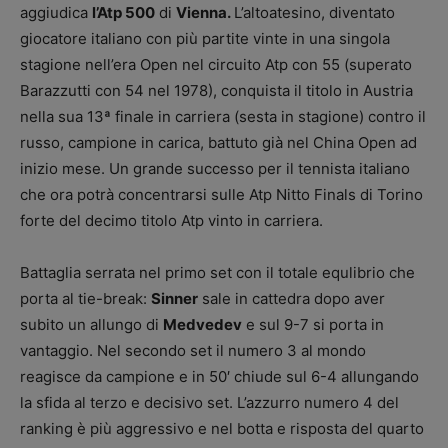
aggiudica
l’Atp 500
di
Vienna.
L’altoatesino, diventato
giocatore italiano con più partite vinte in una singola
stagione nell’era Open nel circuito Atp con 55 (superato
Barazzutti con 54 nel 1978), conquista il titolo in Austria
nella sua 13ª finale in carriera (sesta in stagione) contro il
russo, campione in carica, battuto già nel China Open ad
inizio mese. Un grande successo per il tennista italiano
che ora potrà concentrarsi sulle Atp Nitto Finals di Torino
forte del decimo titolo Atp vinto in carriera.
Battaglia serrata nel primo set con il totale equlibrio che
porta al tie-break:
Sinner
sale in cattedra dopo aver
subito un allungo di
Medvedev
e sul 9-7 si porta in
vantaggio. Nel secondo set il numero 3 al mondo
reagisce da campione e in 50′ chiude sul 6-4 allungando
la sfida al terzo e decisivo set. L’azzurro numero 4 del
ranking è più aggressivo e nel botta e risposta del quarto