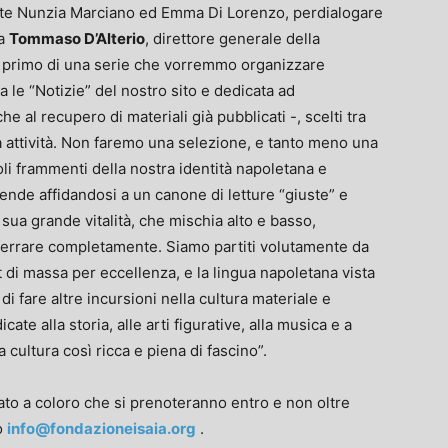
ste Nunzia Marciano ed Emma Di Lorenzo, perdialogare
 a
Tommaso D’Alterio
, direttore generale della
l primo di una serie che vorremmo organizzare
a le “Notizie” del nostro sito e dedicata ad
he al recupero di materiali già pubblicati -, scelti tra
a attività. Non faremo una selezione, e tanto meno una
li frammenti della nostra identità napoletana e
de affidandosi a un canone di letture “giuste” e
 sua grande vitalità, che mischia alto e basso,
fferrare completamente. Siamo partiti volutamente da
t di massa per eccellenza, e la lingua napoletana vista
di fare altre incursioni nella cultura materiale e
e alla storia, alle arti figurative, alla musica e a
 cultura così ricca e piena di fascino”.
vato a coloro che si prenoteranno entro e non oltre
zo
info@fondazioneisaia.org
.