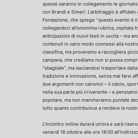
queste saranno in collegamento le giornali
con Brandi e Simeri. L’arbitraggio è affidato
Fondazione, che spiega: “questo evento è i
collegandoci all’omonima rubrica, ospitata tr
anticipazioni di nuovi testi in uscita – ma anc
contenuti in vario modo connessi alla nostr
classifica, ma proveremo a raccogliere picco
campana, che crediamo non si possa compren
“sbagliate”, ma lasciandosi trasportare dalla
tradizione e innovazione, senza mai farsi a
due argomenti non canonici – il calcio, spor
nella sua parte più irriverente – e pensiamo 
popolare, ma non mancheranno puntate dedicat
tutto quanto contribuisce a rendere la nostra
L’incontro online durerà un’ora e sarà riser
venerdì 16 ottobre alle ore
18:00 all’indiriz