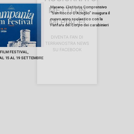
Marano. L’Istituto Comprensivo
METTI UN
“San Rocco-D’Azeglio” inaugura il
nuovo anno scolastico con la
MI PIACE!
Fanfara del Corpo dei carabinieri
DIVENTA FAN DI
TERRANOSTRA NEWS
SU FACEBOOK
FILM FESTIVAL,
AL 15 AL 19 SETTEMBRE