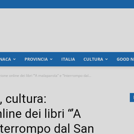
NACA
PROVINCIA
ITALIA
CULTURA
GOOD N
ione online dei libri “’A malaparola” e “Interrompo dal...
 cultura:
ne dei libri “’A
nterrompo dal San