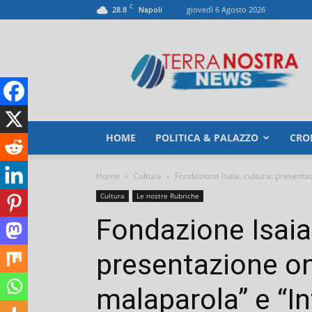
C
28.8
giovedì 6 Agosto 2026
Napoli
TerranostraNews
HOME
POLITICA & PALAZZO
CRO
Home
Cultura
Fondazione Isaia, cultura: presentaz
Cultura
Le nostre Rubriche
Fondazione Isaia,
presentazione onli
malaparola” e “I