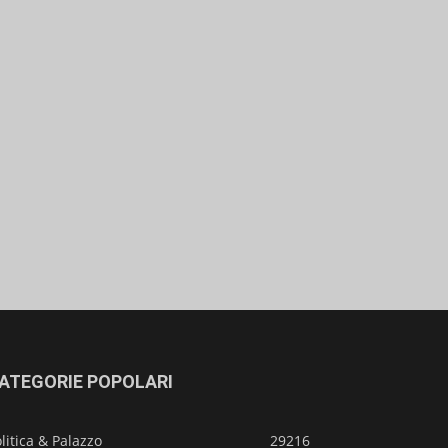
ATEGORIE POPOLARI
litica & Palazzo
29216