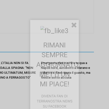
RIMANI
SEMPRE
AGGIORNATO.
L’ITALIA NON SI FA
Emergenza elettricità e acqua a
E DALLA SPAGNA: “NON
Napoli nord, autobotti a Marano e
METTI UN
O ULTIMATUM, MISURE
Villaricca. Enel ripara il guasto, ma
FINO A FERRAGOSTO”
finisce sotto accusa
MI PIACE!
DIVENTA FAN DI
TERRANOSTRA NEWS
SU FACEBOOK