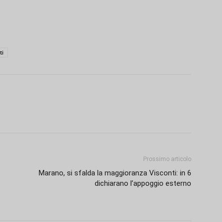
ti
Prossimo articolo
Marano, si sfalda la maggioranza Visconti: in 6
dichiarano l’appoggio esterno