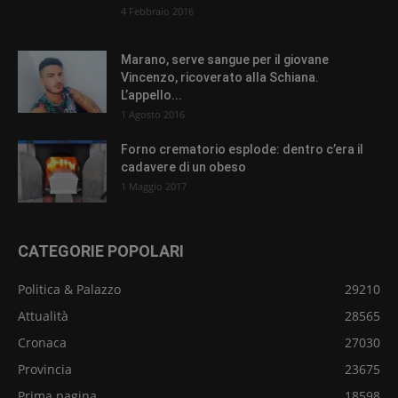
4 Febbraio 2016
Marano, serve sangue per il giovane
Vincenzo, ricoverato alla Schiana.
L’appello...
1 Agosto 2016
Forno crematorio esplode: dentro c’era il
cadavere di un obeso
1 Maggio 2017
CATEGORIE POPOLARI
Politica & Palazzo
29210
Attualità
28565
Cronaca
27030
Provincia
23675
Prima pagina
18598