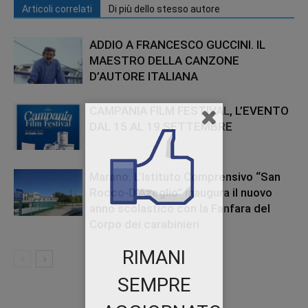
Articoli correlati
Di più dello stesso autore
ADDIO A FRANCESCO GUCCINI. IL
MAESTRO DELLA CANZONE
D’AUTORE ITALIANA
CAMPANIA FILM FESTIVAL, L’EVENTO
DAL 15 AL 19 SETTEMBRE
Marano. L’Istituto Comprensivo “San
Rocco-D’Azeglio” inaugura il nuovo
anno scolastico con la Fanfara del
Corpo dei carabinieri
RIMANI
SEMPRE