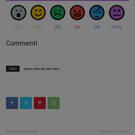
0%
0%
0%
0%
0%
100%
Commenti
TAGS
sesso cose da non fare
Articolo precedente
Prossimo articolo