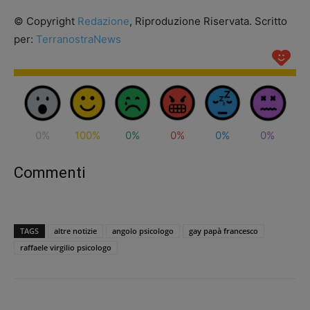
© Copyright
Redazione
, Riproduzione Riservata. Scritto
per:
TerranostraNews
0%
100%
0%
0%
0%
0%
Commenti
TAGS
altre notizie
angolo psicologo
gay papà francesco
raffaele virgilio psicologo