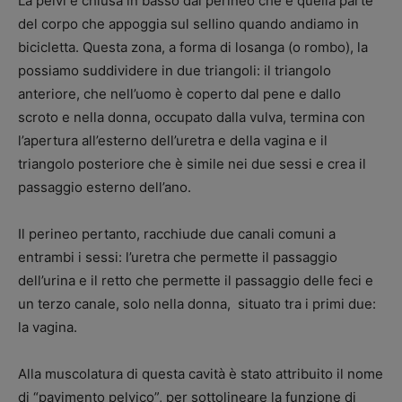
La pelvi è chiusa in basso dal perineo che è quella parte
del corpo che appoggia sul sellino quando andiamo in
bicicletta. Questa zona, a forma di losanga (o rombo), la
possiamo suddividere in due triangoli: il triangolo
anteriore, che nell’uomo è coperto dal pene e dallo
scroto e nella donna, occupato dalla vulva, termina con
l’apertura all’esterno dell’uretra e della vagina e il
triangolo posteriore che è simile nei due sessi e crea il
passaggio esterno dell’ano.
Il perineo pertanto, racchiude due canali comuni a
entrambi i sessi: l’uretra che permette il passaggio
dell’urina e il retto che permette il passaggio delle feci e
un terzo canale, solo nella donna, situato tra i primi due:
la vagina.
Alla muscolatura di questa cavità è stato attribuito il nome
di “pavimento pelvico”, per sottolineare la funzione di