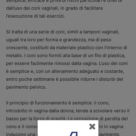
semplice, efficace e priva di rischi particolari è offerta
dall’uso dei coni vaginali, in grado di facilitare
l’esecuzione di tali esercizi.
Si tratta di una serie di coni, simili a tamponi vaginali,
uguali tra loro per forma e grandezza, ma di peso
crescente, costituiti da materiale plastico con l’interno di
metallo. I coni sono forniti alla base di un filo di plastica,
per essere facilmente rimossi dalla vagina. L’uso dei coni
è semplice e, con un allenamento adeguato e costante,
entro poche settimane è possibile ridurre i disturbi del
pavimento pelvico.
Il principio di funzionamento è semplice: il cono,
introdotto in vagina dalla donna, tende a scivolare verso il
basso per la forza di gravità. La sensazione di perdita del
cono e il conseguente tentativo di trattenerlo in vagina
inducono una contrazione dei muscoli del pavimento