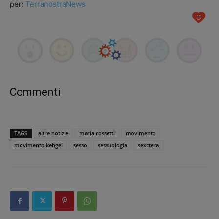
per:
TerranostraNews
Commenti
TAGS
altre notizie
maria rossetti
movimento
movimento kehgel
sesso
sessuologia
sexctera