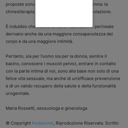
proposte sono le stesse impiegate per la donna: la
chinesiterapia, il biofeedback e l’elettrostimolazione.
È indubbio che i benefici della riabilitazione perineale
derivano anche da una maggiore consapevolezza del
corpo e da una maggiore intimità.
Pertanto, sia per l’uomo sia per la donna, sentire il
bacino, conoscere i muscoli pelvici, entrare in contatto
con la parte intima di noi, sono alla base non solo di una
felice vita sessuale, ma anche di un’efficace prevenzione
e di un valido recupero della salute e della funzionalità
urogenitale.
Maria Rossetti, sessuologa e ginecologa
© Copyright
Redazione
, Riproduzione Riservata. Scritto