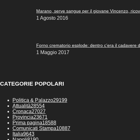
Marano, serve sangue per il giovane Vincenzo, ricove
1 Agosto 2016
Forno crematorio esplode: dentro c’era il cadavere 
1 Maggio 2017
CATEGORIE POPOLARI
Politica & Palazzo
29199
Attualità
28554
Cronaca
27027
Provincia
23671
Prima pagina
18588
Comunicati Stampa
10887
Italia
9643
Napoli
8190