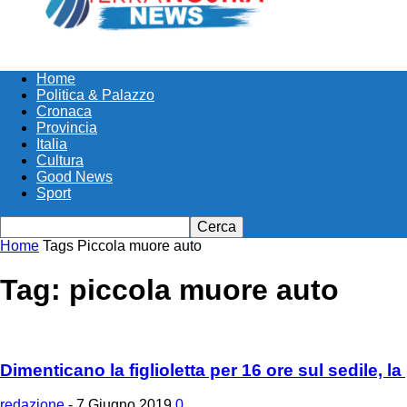
Home
Politica & Palazzo
Cronaca
Provincia
Italia
Cultura
Good News
Sport
Home
Tags
Piccola muore auto
Tag: piccola muore auto
Dimenticano la figlioletta per 16 ore sul sedile, la
redazione
-
7 Giugno 2019
0