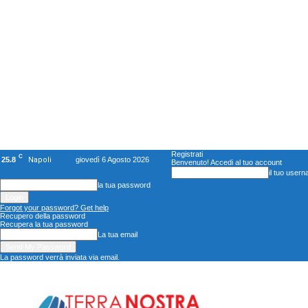
Registrati
C
25.8
Napoli
giovedì 6 Agosto 2026
Benvenuto! Accedi al tuo account
il tuo user
la tua password
Forgot your password? Get help
Recupero della password
Recupera la tua password
La tua email
La password verrà inviata via email.
TerranostraNews