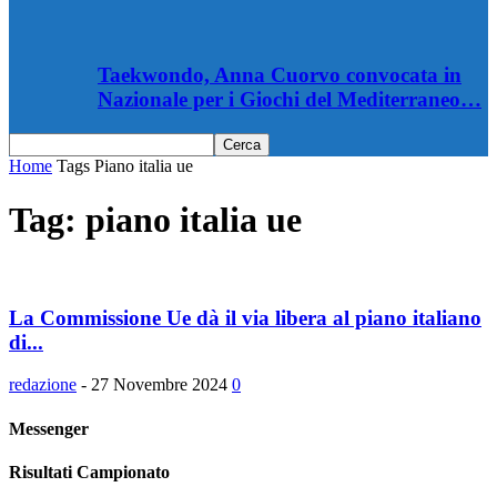
Taekwondo, Anna Cuorvo convocata in
Nazionale per i Giochi del Mediterraneo…
Home
Tags
Piano italia ue
Tag: piano italia ue
La Commissione Ue dà il via libera al piano italiano
di...
redazione
-
27 Novembre 2024
0
Messenger
Risultati Campionato