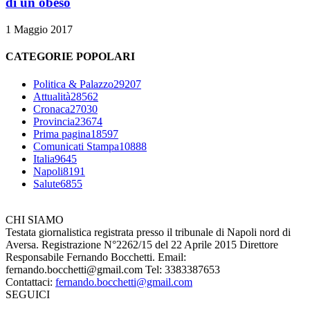
di un obeso
1 Maggio 2017
CATEGORIE POPOLARI
Politica & Palazzo
29207
Attualità
28562
Cronaca
27030
Provincia
23674
Prima pagina
18597
Comunicati Stampa
10888
Italia
9645
Napoli
8191
Salute
6855
CHI SIAMO
Testata giornalistica registrata presso il tribunale di Napoli nord di
Aversa. Registrazione N°2262/15 del 22 Aprile 2015 Direttore
Responsabile Fernando Bocchetti. Email:
fernando.bocchetti@gmail.com Tel: 3383387653
Contattaci:
fernando.bocchetti@gmail.com
SEGUICI