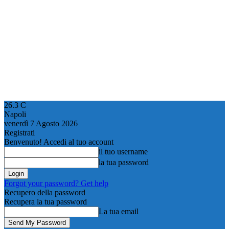
26.3
C
Napoli
venerdì 7 Agosto 2026
Registrati
Benvenuto! Accedi al tuo account
il tuo username
la tua password
Forgot your password? Get help
Recupero della password
Recupera la tua password
La tua email