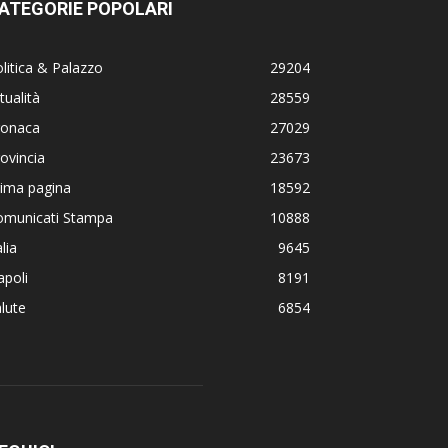
ATEGORIE POPOLARI
litica & Palazzo
29204
tualità
28559
ronaca
27029
ovincia
23673
rima pagina
18592
omunicati Stampa
10888
alia
9645
poli
8191
lute
6854