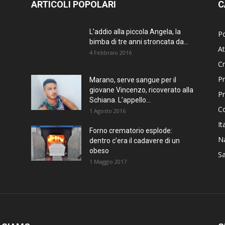
ARTICOLI POPOLARI
C
L’addio alla piccola Angela, la
Po
bimba di tre anni stroncata da...
At
4 Febbraio 2016
C
Pr
Marano, serve sangue per il
giovane Vincenzo, ricoverato alla
P
Schiana. L’appello...
C
1 Agosto 2016
It
Forno crematorio esplode:
Na
dentro c’era il cadavere di un
obeso
Sa
1 Maggio 2017