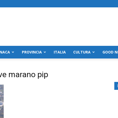
NACA
PROVINCIA
ITALIA
CULTURA
GOOD N
tive marano pip