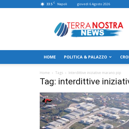
C
33.5
giovedì 6 Agosto 2026
Napoli
TerranostraNews
HOME
POLITICA & PALAZZO
CRO
Home
Tags
Interdittive iniziative marano pip
Tag: interdittive inizia