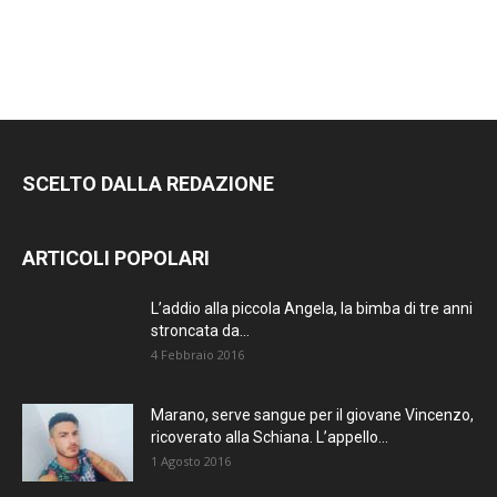
RIMANI
SEMPRE
AGGIORNATO.
SCELTO DALLA REDAZIONE
METTI UN
MI PIACE!
ARTICOLI POPOLARI
DIVENTA FAN DI
L’addio alla piccola Angela, la bimba di tre anni
TERRANOSTRA NEWS
stroncata da...
SU FACEBOOK
4 Febbraio 2016
Marano, serve sangue per il giovane Vincenzo,
ricoverato alla Schiana. L’appello...
1 Agosto 2016