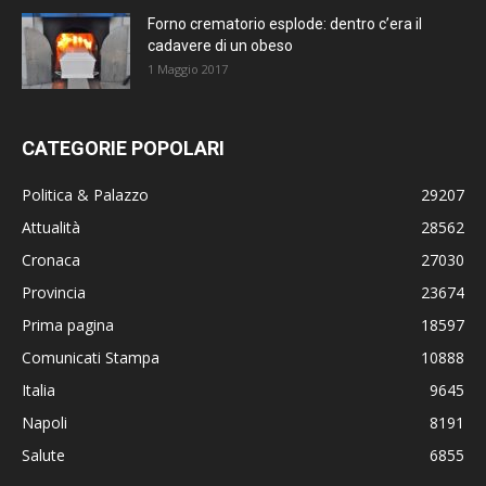
Forno crematorio esplode: dentro c’era il
cadavere di un obeso
1 Maggio 2017
CATEGORIE POPOLARI
Politica & Palazzo
29207
Attualità
28562
Cronaca
27030
Provincia
23674
Prima pagina
18597
Comunicati Stampa
10888
Italia
9645
Napoli
8191
Salute
6855