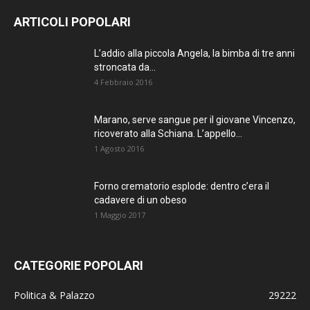
ARTICOLI POPOLARI
L’addio alla piccola Angela, la bimba di tre anni
stroncata da...
4 Febbraio 2016
Marano, serve sangue per il giovane Vincenzo,
ricoverato alla Schiana. L’appello...
1 Agosto 2016
Forno crematorio esplode: dentro c’era il
cadavere di un obeso
1 Maggio 2017
CATEGORIE POPOLARI
Politica & Palazzo
29222