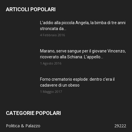
AGGIORNATO.
ARTICOLI POPOLARI
METTI UN
L’addio alla piccola Angela, la bimba di tre anni
stroncata da...
MI PIACE!
4 Febbraio 2016
DIVENTA FAN DI
Marano, serve sangue per il giovane Vincenzo,
TERRANOSTRA NEWS
ricoverato alla Schiana. L’appello...
SU FACEBOOK
1 Agosto 2016
Forno crematorio esplode: dentro c’era il
cadavere di un obeso
1 Maggio 2017
CATEGORIE POPOLARI
Politica & Palazzo
29222