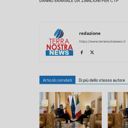
DANNO ERARIALE DA 23MILIONI PER CTP
redazione
https://www.terranostranews.it
Articoli correlati
Di più dello stesso autore