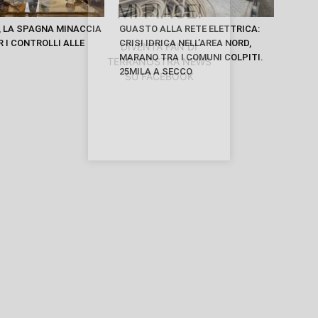
MI PIACE!
 LA SPAGNA MINACCIA
GUASTO ALLA RETE ELETTRICA:
ER I CONTROLLI ALLE
CRISI IDRICA NELL’AREA NORD,
DIVENTA FAN DI
MARANO TRA I COMUNI COLPITI.
TERRANOSTRA NEWS
25MILA A SECCO
SU FACEBOOK