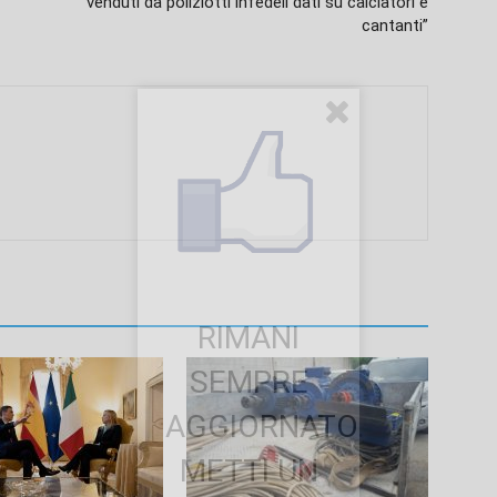
venduti da poliziotti infedeli dati su calciatori e
cantanti”
RIMANI
SEMPRE
AGGIORNATO.
METTI UN