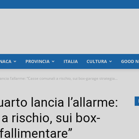
NACA
PROVINCIA
ITALIA
CULTURA
GOOD N
ancia l’allarme: “Casse comunali a rischio, sui box-garage strategia...
arto lancia l’allarme:
 rischio, sui box-
fallimentare”