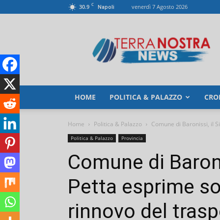
C
30.9
venerdì 7 Agosto 2026
Napoli
TerranostraNews
HOME
POLITICA & PALAZZO
CRO
Home
Politica & Palazzo
Comune di Baronissi, il S
Politica & Palazzo
Provincia
Comune di Baroni
Petta esprime so
rinnovo del trasp