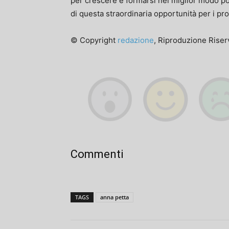
per crescere e formarsi nel miglior modo poss
di questa straordinaria opportunità per i prop
© Copyright
redazione
, Riproduzione Riserv
Commenti
TAGS
anna petta