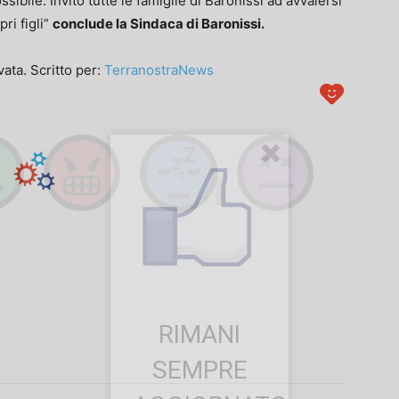
ibile. Invito tutte le famiglie di Baronissi ad avvalersi
ri figli”
conclude la Sindaca di Baronissi.
ata. Scritto per:
TerranostraNews
RIMANI
SEMPRE