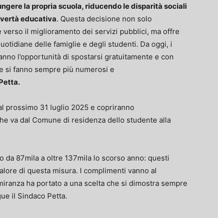
ngere la propria scuola, riducendo le disparità sociali
overtà educativa
. Questa decisione non solo
verso il miglioramento dei servizi pubblici, ma offre
otidiane delle famiglie e degli studenti. Da oggi, i
nno l’opportunità di spostarsi gratuitamente e con
che si fanno sempre più numerosi e
Petta.
 al prossimo 31 luglio 2025 e copriranno
a che va dal Comune di residenza dello studente alla
to da 87mila a oltre 137mila lo scorso anno: questi
lore di questa misura. I complimenti vanno al
miranza ha portato a una scelta che si dimostra sempre
gue il Sindaco Petta.