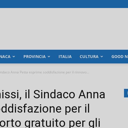
NACA
PROVINCIA
ITALIA
CULTURA
GOOD N
indaco Anna Petta esprime soddisfazione per il rinnovo...
ssi, il Sindaco Anna
ddisfazione per il
orto gratuito per gli