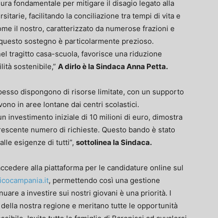
a fondamentale per mitigare il disagio legato alla
sitarie, facilitando la conciliazione tra tempi di vita e
come il nostro, caratterizzato da numerose frazioni e
ci, questo sostegno è particolarmente prezioso.
el tragitto casa-scuola, favorisce una riduzione
lità sostenibile,”
A dirlo è la Sindaca Anna Petta.
spesso dispongono di risorse limitate, con un supporto
vono in aree lontane dai centri scolastici.
un investimento iniziale di 10 milioni di euro, dimostra
rescente numero di richieste. Questo bando è stato
alle esigenze di tutti”,
sottolinea la Sindaca.
accedere alla piattaforma per le candidature online sul
cocampania.it
, permettendo così una gestione
uare a investire sui nostri giovani è una priorità. I
 della nostra regione e meritano tutte le opportunità