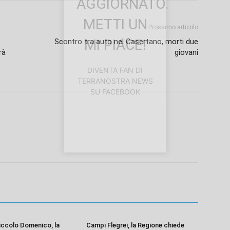
AGGIORNATO.
METTI UN
Prossimo articolo
MI PIACE!
Scontro tra auto nel Casertano, morti due
rà
giovani
DIVENTA FAN DI
TERRANOSTRA NEWS
SU FACEBOOK
iccolo Domenico, la
Campi Flegrei, la Regione chiede