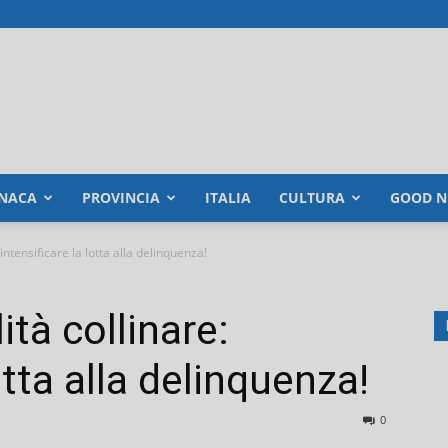
NACA
PROVINCIA
ITALIA
CULTURA
GOOD N
intensificare la lotta alla delinquenza!
ità collinare:
otta alla delinquenza!
0