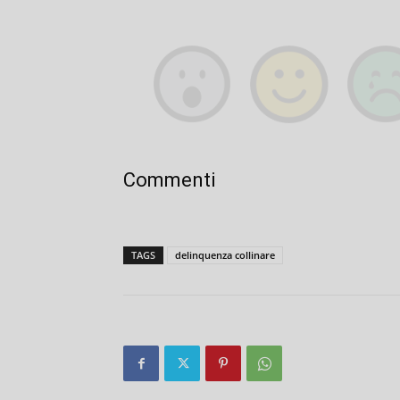
Commenti
TAGS
delinquenza collinare