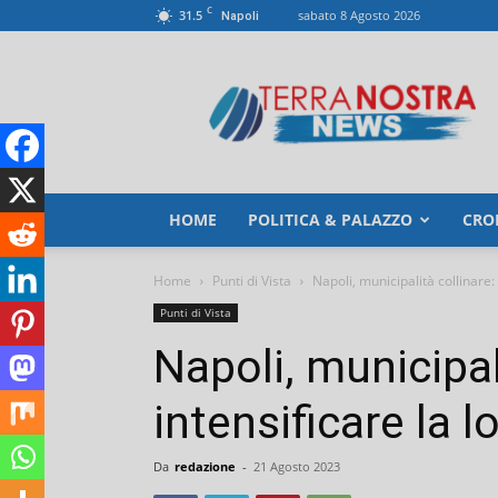
C
31.5
sabato 8 Agosto 2026
Napoli
TerranostraNews
HOME
POLITICA & PALAZZO
CRO
Home
Punti di Vista
Napoli, municipalità collinare: 
Punti di Vista
Napoli, municipal
intensificare la l
Da
redazione
-
21 Agosto 2023