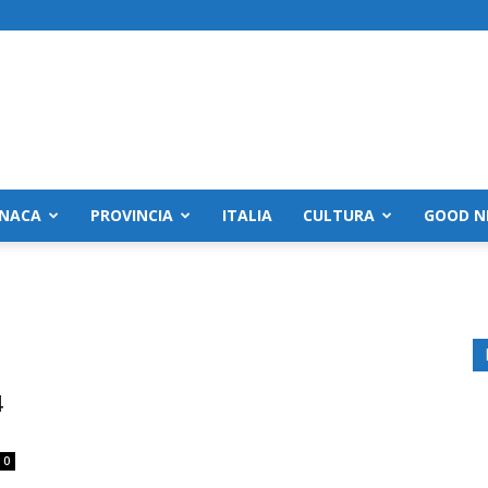
NACA
PROVINCIA
ITALIA
CULTURA
GOOD N
o
4
0