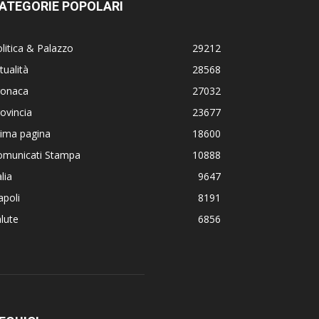
ATEGORIE POPOLARI
litica & Palazzo
29212
tualità
28568
ronaca
27032
ovincia
23677
rima pagina
18600
omunicati Stampa
10888
alia
9647
poli
8191
lute
6856