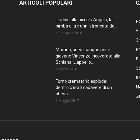
ARTICOLI POPOLARI
C
L’addio alla piccola Angela, la
Po
bimba di tre anni stroncata da...
At
4 Febbraio 2016
C
Pr
Marano, serve sangue per il
giovane Vincenzo, ricoverato alla
P
Schiana. L’appello...
C
1 Agosto 2016
It
Forno crematorio esplode:
Na
dentro c’era il cadavere di un
obeso
Sa
1 Maggio 2017