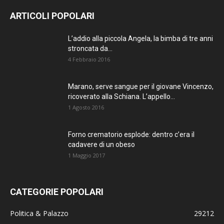
ARTICOLI POPOLARI
L’addio alla piccola Angela, la bimba di tre anni
stroncata da...
4 Febbraio 2016
Marano, serve sangue per il giovane Vincenzo,
ricoverato alla Schiana. L’appello...
1 Agosto 2016
Forno crematorio esplode: dentro c’era il
cadavere di un obeso
1 Maggio 2017
CATEGORIE POPOLARI
Politica & Palazzo
29212