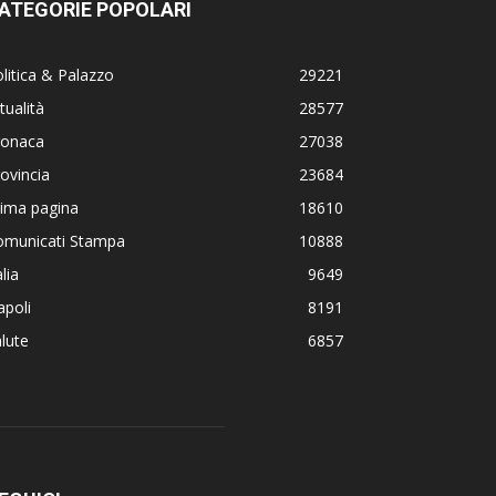
ATEGORIE POPOLARI
litica & Palazzo
29221
tualità
28577
ronaca
27038
ovincia
23684
rima pagina
18610
omunicati Stampa
10888
alia
9649
poli
8191
lute
6857