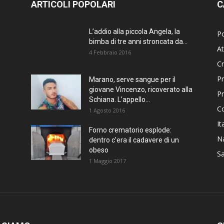
ARTICOLI POPOLARI
C
L’addio alla piccola Angela, la
Po
bimba di tre anni stroncata da...
At
4 Febbraio 2016
C
Pr
Marano, serve sangue per il
giovane Vincenzo, ricoverato alla
P
Schiana. L’appello...
C
1 Agosto 2016
It
Forno crematorio esplode:
Na
dentro c’era il cadavere di un
obeso
Sa
1 Maggio 2017