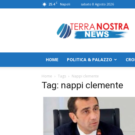
C
25.4
sabato 8 Agosto 2026
Napoli
TerranostraNews
HOME
POLITICA & PALAZZO
CRO
Home
Tags
Nappi clemente
Tag: nappi clemente