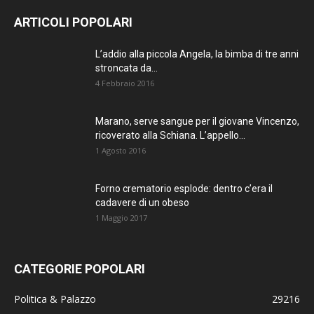
AGGIORNATO.
ARTICOLI POPOLARI
METTI UN
L’addio alla piccola Angela, la bimba di tre anni
stroncata da...
MI PIACE!
4 Febbraio 2016
DIVENTA FAN DI
Marano, serve sangue per il giovane Vincenzo,
TERRANOSTRA NEWS
ricoverato alla Schiana. L’appello...
SU FACEBOOK
1 Agosto 2016
Forno crematorio esplode: dentro c’era il
cadavere di un obeso
1 Maggio 2017
CATEGORIE POPOLARI
Politica & Palazzo
29216