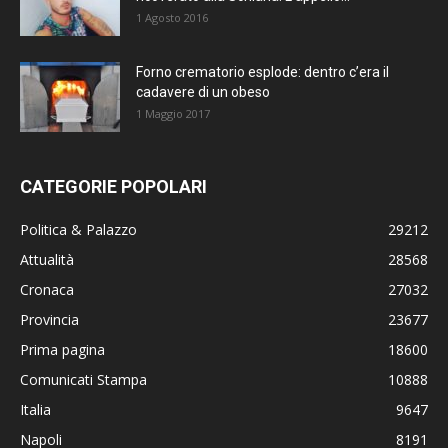
1 Agosto 2016
Forno crematorio esplode: dentro c’era il
cadavere di un obeso
1 Maggio 2017
CATEGORIE POPOLARI
Politica & Palazzo
29212
Attualità
28568
Cronaca
27032
Provincia
23677
Prima pagina
18600
Comunicati Stampa
10888
Italia
9647
Napoli
8191