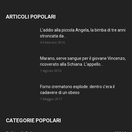
SEMPRE
AGGIORNATO.
ARTICOLI POPOLARI
METTI UN
L’addio alla piccola Angela, la bimba di tre anni
MI PIACE!
stroncata da...
4 Febbraio 2016
DIVENTA FAN DI
Marano, serve sangue per il giovane Vincenzo,
TERRANOSTRA NEWS
ricoverato alla Schiana. L’appello...
SU FACEBOOK
1 Agosto 2016
Forno crematorio esplode: dentro c’era il
cadavere di un obeso
1 Maggio 2017
CATEGORIE POPOLARI