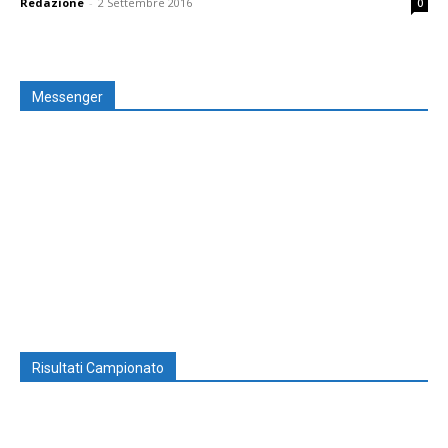
Redazione
-
2 Settembre 2016
0
Messenger
Risultati Campionato