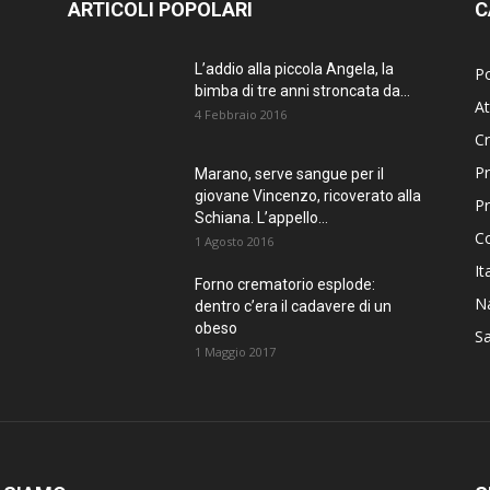
ARTICOLI POPOLARI
C
L’addio alla piccola Angela, la
Po
bimba di tre anni stroncata da...
At
4 Febbraio 2016
C
Pr
Marano, serve sangue per il
giovane Vincenzo, ricoverato alla
P
Schiana. L’appello...
C
1 Agosto 2016
It
Forno crematorio esplode:
Na
dentro c’era il cadavere di un
obeso
Sa
1 Maggio 2017