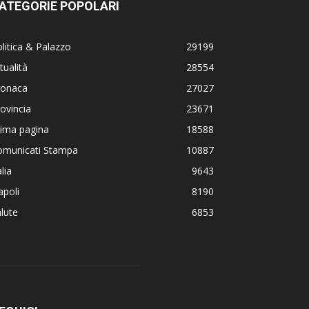
ATEGORIE POPOLARI
litica & Palazzo
29199
tualità
28554
ronaca
27027
ovincia
23671
rima pagina
18588
omunicati Stampa
10887
alia
9643
poli
8190
lute
6853