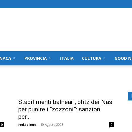
NACA
PROVINCIA
ITALIA
CULTURA
GOOD N
Stabilimenti balneari, blitz dei Nas
per punire i “zozzoni”: sanzioni
per...
redazione
-
10 Agosto 2023
0
0