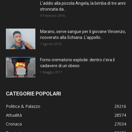
L’addio alla piccola Angela, la bimba di tre anni
stroncata da...
4 Febbraio 2016
Marano, serve sangue per il giovane Vincenzo,
ricoverato alla Schiana. L’appello...
1 Agosto 2016
Forno crematorio esplode: dentro c’era il
cadavere di un obeso
1 Maggio 2017
CATEGORIE POPOLARI
Politica & Palazzo
29216
Attualità
28574
Cronaca
27034