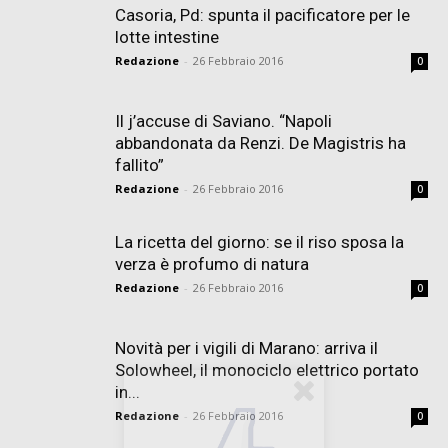
Casoria, Pd: spunta il pacificatore per le
lotte intestine
Redazione
-
26 Febbraio 2016
0
Il j’accuse di Saviano. “Napoli
abbandonata da Renzi. De Magistris ha
fallito”
Redazione
-
26 Febbraio 2016
0
La ricetta del giorno: se il riso sposa la
verza è profumo di natura
Redazione
-
26 Febbraio 2016
0
Novità per i vigili di Marano: arriva il
Solowheel, il monociclo elettrico portato
in...
Redazione
-
26 Febbraio 2016
0