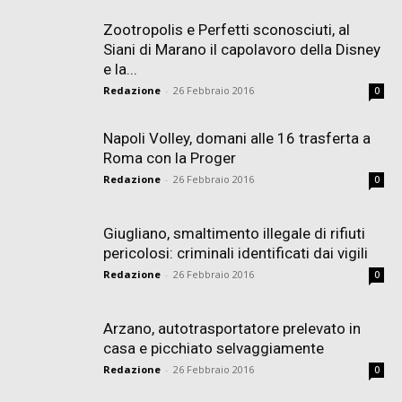
Zootropolis e Perfetti sconosciuti, al
Siani di Marano il capolavoro della Disney
e la...
Redazione
-
26 Febbraio 2016
0
Napoli Volley, domani alle 16 trasferta a
Roma con la Proger
Redazione
-
26 Febbraio 2016
0
Giugliano, smaltimento illegale di rifiuti
pericolosi: criminali identificati dai vigili
Redazione
-
26 Febbraio 2016
0
Arzano, autotrasportatore prelevato in
casa e picchiato selvaggiamente
Redazione
-
26 Febbraio 2016
0