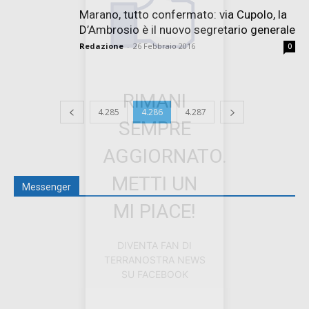
Marano, tutto confermato: via Cupolo, la
D’Ambrosio è il nuovo segretario generale
Redazione
-
26 Febbraio 2016
0
RIMANI
4.285
4.286
4.287
SEMPRE
AGGIORNATO.
METTI UN
Messenger
MI PIACE!
DIVENTA FAN DI
TERRANOSTRA NEWS
SU FACEBOOK