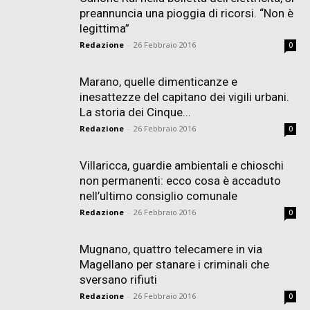
preannuncia una pioggia di ricorsi. “Non è
legittima”
Redazione
-
26 Febbraio 2016
0
Marano, quelle dimenticanze e
inesattezze del capitano dei vigili urbani.
La storia dei Cinque...
Redazione
-
26 Febbraio 2016
0
Villaricca, guardie ambientali e chioschi
non permanenti: ecco cosa è accaduto
nell’ultimo consiglio comunale
Redazione
-
26 Febbraio 2016
0
Mugnano, quattro telecamere in via
Magellano per stanare i criminali che
sversano rifiuti
Redazione
-
26 Febbraio 2016
0