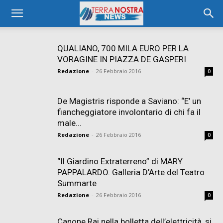
QUALIANO, 700 MILA EURO PER LA
VORAGINE IN PIAZZA DE GASPERI
Redazione
-
26 Febbraio 2016
0
De Magistris risponde a Saviano: “E’ un
fiancheggiatore involontario di chi fa il
male...
Redazione
-
26 Febbraio 2016
0
“Il Giardino Extraterreno” di MARY
PAPPALARDO. Galleria D’Arte del Teatro
Summarte
Redazione
-
26 Febbraio 2016
0
Canone Rai nella bolletta dell’elettricità, si