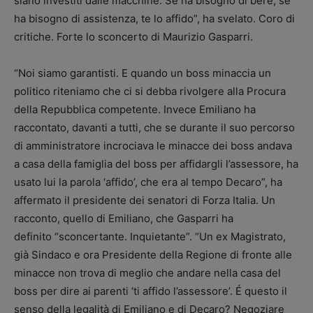
siano investiti dalle macchine. Se ha bisogno di bere, se
ha bisogno di assistenza, te lo affido”, ha svelato. Coro di
critiche. Forte lo sconcerto di Maurizio Gasparri.
“Noi siamo garantisti. E quando un boss minaccia un
politico riteniamo che ci si debba rivolgere alla Procura
della Repubblica competente. Invece Emiliano ha
raccontato, davanti a tutti, che se durante il suo percorso
di amministratore incrociava le minacce dei boss andava
a casa della famiglia del boss per affidargli l’assessore, ha
usato lui la parola ‘affido’, che era al tempo Decaro”, ha
affermato il presidente dei senatori di Forza Italia. Un
racconto, quello di Emiliano, che Gasparri ha
definito “sconcertante. Inquietante”. “Un ex Magistrato,
già Sindaco e ora Presidente della Regione di fronte alle
minacce non trova di meglio che andare nella casa del
boss per dire ai parenti ‘ti affido l’assessore’. É questo il
senso della legalità di Emiliano e di Decaro? Negoziare