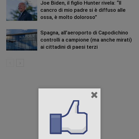
Joe Biden, il figlio Hunter rivela: “Il
cancro di mio padre si è diffuso alle
ossa, è molto doloroso”
Spagna, all’aeroporto di Capodichino
controlli a campione (ma anche mirati)
ai cittadini di paesi terzi