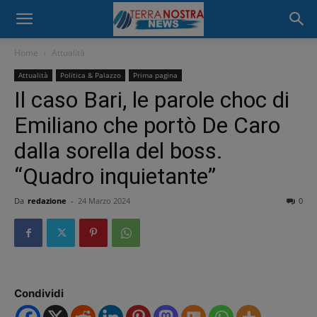
Home
Attualità
Attualità
Politica & Palazzo
Prima pagina
Il caso Bari, le parole choc di
Emiliano che portò De Caro
dalla sorella del boss.
“Quadro inquietante”
Da
redazione
-
24 Marzo 2024
0
Condividi